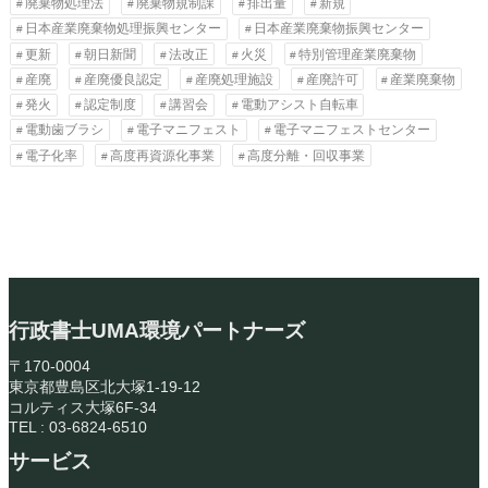
廃棄物処理法
廃棄物規制課
排出量
新規
日本産業廃棄物処理振興センター
日本産業廃棄物振興センター
更新
朝日新聞
法改正
火災
特別管理産業廃棄物
産廃
産廃優良認定
産廃処理施設
産廃許可
産業廃棄物
発火
認定制度
講習会
電動アシスト自転車
電動歯ブラシ
電子マニフェスト
電子マニフェストセンター
電子化率
高度再資源化事業
高度分離・回収事業
行政書士UMA環境パートナーズ
〒170-0004
東京都豊島区北大塚1-19-12
コルティス大塚6F-34
TEL : 03-6824-6510
サービス