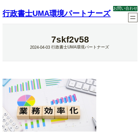
内
お問い合わせ
容
行政書士UMA環境パートナーズ
を
ス
キ
ッ
7skf2v58
プ
行政書士UMA環境パートナーズ
2024-04-03