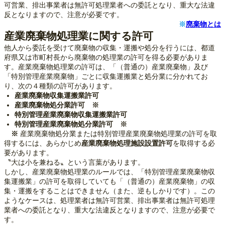
可営業、排出事業者は無許可処理業者への委託となり、重大な法違
反となりますので、注意が必要です。
※
廃棄物とは
産業廃棄物処理業に関する許可
他人から委託を受けて廃棄物の収集・運搬や処分を行うには、都道
府県又は市町村長から廃棄物の処理業の許可を得る必要がありま
す。産業廃棄物処理業の許可は、「（普通の）産業廃棄物」及び
「特別管理産業廃棄物」ごとに収集運搬業と処分業に分かれてお
り、次の４種類の許可があります。
産業廃棄物収集運搬業許可
産業廃棄物処分業許可
※
特別管理産業廃棄物収集運搬業許可
特別管理産業廃棄物処分業許可 ※
※
産業廃棄物処分業または特別管理産業廃棄物処理業の許可を取
得するには、あらかじめ
産業廃棄物処理施設設置許可
を取得する必
要があります。
〝大は小を兼ねる〟という言葉があります。
しかし、産業廃棄物処理業のルールでは、「特別管理産業廃棄物収
集運搬業」の許可を取得していても「（普通の）産業廃棄物」の収
集・運搬をすることはできません（また、逆もしかりです）。この
ようなケースは、処理業者は無許可営業、排出事業者は無許可処理
業者への委託となり、重大な法違反となりますので、注意が必要で
す。