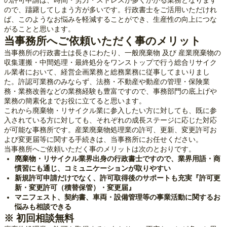
ので、躊躇してしまう方が多いです。行政書士をご活用いただけれ
ば、このようなお悩みを軽減することができ、生産性の向上につな
がることと思います。
当事務所へご依頼いただく事のメリット
当事務所の行政書士は長きにわたり、一般廃棄物 及び 産業廃棄物の
収集運搬・中間処理・最終処分をワンストップで行う総合リサイク
ル業者において、経営企画業務と総務業務に従事してまいりまし
た。許認可業務のみならず、法務・不動産や動産の管理・保険業
務・業務改善などの業務経験も豊富ですので、事務部門の底上げや
業務の簡素化までお役に立てると思います。
これから廃棄物・リサイクル業に参入したい方に対しても、既に参
入されている方に対しても、それぞれの成長ステージに応じた対応
が可能な事務所です。産業廃棄物処理業の許可、更新、変更許可お
よび変更届等に関する手続きは、当事務所にお任せください。
当事務所へご依頼いただく事のメリットは次のとおりです。
廃棄物・リサイクル業界出身の行政書士ですので、業界用語・商
慣習にも通じ、コミュニケーションが取りやすい
新規許可申請だけでなく、許可取得後のサポートも充実『
許可更
新・変更許可（積替保管）・変更届
』
マニフェスト、契約書、車両・設備管理等の事業活動に関するお
悩みも相談できる
※ 初回相談無料