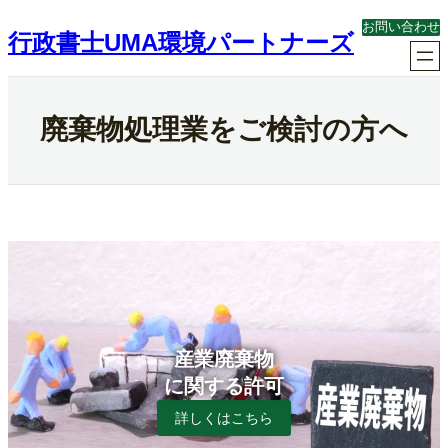
内
お問い合わせ
容
行政書士UMA環境パートナーズ
を
ス
キ
ッ
廃棄物処理業をご検討の方へ
プ
産業廃棄物
に関する許可
詳しくはこちら