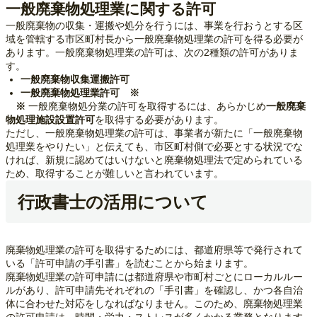
一般廃棄物処理業に関する許可
一般廃棄物の収集・運搬や処分を行うには、事業を行おうとする区
域を管轄する市区町村長から一般廃棄物処理業の許可を得る必要が
あります。一般廃棄物処理業の許可は、次の2種類の許可がありま
す。
一般廃棄物収集運搬許可
一般廃棄物処理業許可 ※
※
一般廃棄物処分業の許可を取得するには、あらかじめ
一般廃棄
物処理施設設置許可
を取得する必要があります。
ただし、一般廃棄物処理業の許可は、事業者が新たに「一般廃棄物
処理業をやりたい」と伝えても、市区町村側で必要とする状況でな
ければ、新規に認めてはいけないと廃棄物処理法で定められている
ため、取得することが難しいと言われています。
行政書士の活用について
廃棄物処理業の許可を取得するためには、都道府県等で発行されて
いる「許可申請の手引書」を読むことから始まります。
廃棄物処理業の許可申請には都道府県や市町村ごとにローカルルー
ルがあり、許可申請先それぞれの「手引書」を確認し、かつ各自治
体に合わせた対応をしなればなりません。このため、廃棄物処理業
の許可申請は、時間・労力・ストレスが多くかかる業務となります