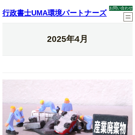
内
お問い合わせ
容
行政書士UMA環境パートナーズ
を
ス
キ
ッ
2025年4月
プ