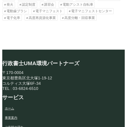
発火
認定制度
講習会
電動アシスト自転車
電動歯ブラシ
電子マニフェスト
電子マニフェストセンター
電子化率
高度再資源化事業
高度分離・回収事業
行政書士UMA環境パートナーズ
〒170-0004
東京都豊島区北大塚1-19-12
コルティス大塚6F-34
TEL : 03-6824-6510
サービス
ホーム
事業案内
ご依頼の流れ