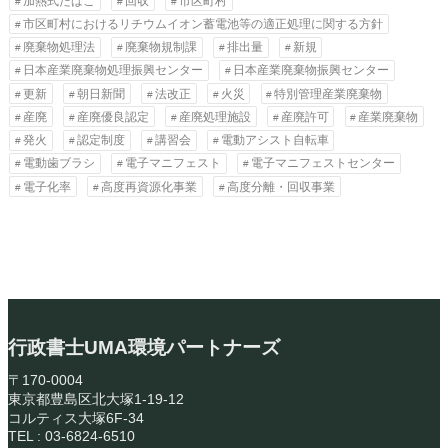
加熱式たばこ
回収
市区町村
市区町村におけるリチウムイオン蓄電池等の適正処理に関する方針
廃棄物処理法
廃棄物規制課
排出量
新規
日本産業廃棄物処理振興センター
日本産業廃棄物振興センター
更新
朝日新聞
法改正
火災
特別管理産業廃棄物
産廃
産廃優良認定
産廃処理施設
産廃許可
産業廃棄物
発火
認定制度
講習会
電動アシスト自転車
電動歯ブラシ
電子マニフェスト
電子マニフェストセンター
電子化率
高度再資源化事業
高度分離・回収事業
行政書士UMA環境パートナーズ
〒170-0004
東京都豊島区北大塚1-19-12
コルティス大塚6F-34
TEL : 03-6824-6510