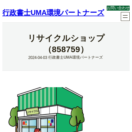
内
お問い合わせ
容
行政書士UMA環境パートナーズ
を
ス
キ
ッ
リサイクルショップ
プ
（858759）
行政書士UMA環境パートナーズ
2024-04-03