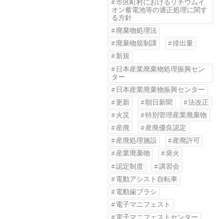
市区町村におけるリチウムイ
オン蓄電池等の適正処理に関す
る方針
廃棄物処理法
廃棄物規制課
排出量
新規
日本産業廃棄物処理振興セン
ター
日本産業廃棄物振興センター
更新
朝日新聞
法改正
火災
特別管理産業廃棄物
産廃
産廃優良認定
産廃処理施設
産廃許可
産業廃棄物
発火
認定制度
講習会
電動アシスト自転車
電動歯ブラシ
電子マニフェスト
電子マニフェストセンター