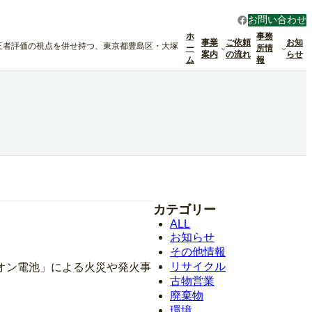
Facebook
お問い合わせ
ホ
事務
事業
ご依頼
お知
三者評価の視点を併せ持つ、東京都豊島区・大塚
ー
所情
案内
の流れ
らせ
ム
報
カテゴリー
ALL
お知らせ
その他情報
リサイクル
オン電池」による火災や発火事
古物営業
廃棄物
環境