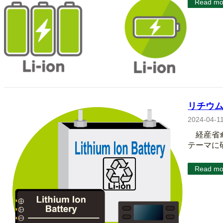
Read mo
リチウ
2024-04-1
経産省傘
テーマに
Read mo