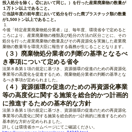
投入処分を除く。②において同じ。）を行った産業廃棄物の数量が
１万トン以上であること。
②
当該年度の前年度において処分を行った廃プラスチック類の数量
が1,500トン以上であること。
今後「特定産業廃棄物処分業者」は、毎年度、環境省令で定めると
ころにより、産業廃棄物の種類及び処分の方法の区分ごとに、その
処分を行った産業廃棄物の数量及びその再資源化を実施した産業廃
棄物の数量等を環境大臣に報告する義務が生じることとなります。
（３）廃棄物処分業者の判断の基準となるべ
き事項について定める省令
法第８条第１項の規定に基づき、資源循環の促進のための再資源化
事業等の高度化を促進するため、廃棄物処分業者の判断の基準とな
るべき事項が定められました。
（４）資源循環の促進のための再資源化事業
等の高度化に関する施策を総合的かつ計画的
に推進するための基本的な方針
法第３条第１項の規定に基づき、資源循環の促進のための再資源化
事業等の高度化に関する施策を総合的かつ計画的に推進するための
基本的な方針が定められました。
詳しくは環境省ホームページにてご確認ください。