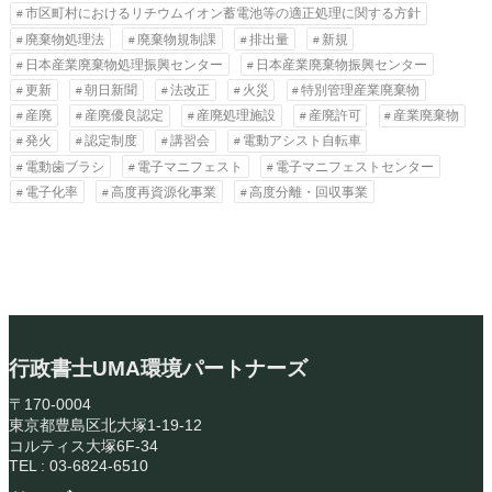
市区町村におけるリチウムイオン蓄電池等の適正処理に関する方針
廃棄物処理法
廃棄物規制課
排出量
新規
日本産業廃棄物処理振興センター
日本産業廃棄物振興センター
更新
朝日新聞
法改正
火災
特別管理産業廃棄物
産廃
産廃優良認定
産廃処理施設
産廃許可
産業廃棄物
発火
認定制度
講習会
電動アシスト自転車
電動歯ブラシ
電子マニフェスト
電子マニフェストセンター
電子化率
高度再資源化事業
高度分離・回収事業
行政書士UMA環境パートナーズ
〒170-0004
東京都豊島区北大塚1-19-12
コルティス大塚6F-34
TEL : 03-6824-6510