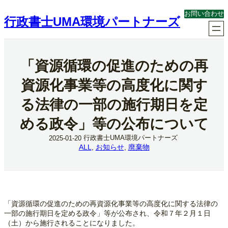
内
お問い合わせ
容
行政書士UMA環境パートナーズ
を
ス
キ
ッ
「資源循環の促進のための再
プ
資源化事業等の高度化に関す
る法律の一部の施行期日を定
める政令」等の公布について
行政書士UMA環境パートナーズ
2025-01-20
ALL
, 
お知らせ
, 
廃棄物
「資源循環の促進のための再資源化事業等の高度化に関する法律の
一部の施行期日を定める政令」等が公布され、令和７年２月１日
（土）から施行されることになりました。