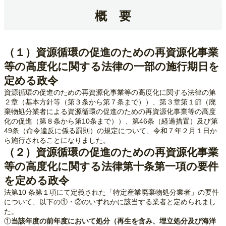
概 要
（１）資源循環の促進のための再資源化事業
等の高度化に関する法律の一部の施行期日を
定める政令
資源循環の促進のための再資源化事業等の高度化に関する法律の第
２章（基本方針等（第３条から第７条まで））、第３章第１節（廃
棄物処分業者による資源循環の促進のための再資源化事業等の高度
化の促進（第８条から第10条まで））、第46条（経過措置）及び第
49条（命令違反に係る罰則）の規定について、令和７年２月１日か
ら施行されることになりました。
（２）資源循環の促進のための再資源化事業
等の高度化に関する法律第十条第一項の要件
を定める政令
法第10 条第１項にて定義された「特定産業廃棄物処分業者」の要件
について、以下の①・②のいずれかに該当する業者と定められまし
た。
①
当該年度の前年度において処分（再生を含み、埋立処分及び海洋