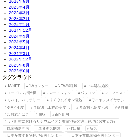
2025年5月
2025年4月
2025年3月
2025年2月
2025年1月
2024年12月
2024年9月
2024年5月
2024年4月
2024年3月
2023年12月
2023年8月
2023年6月
タグクラウド
JWNET
JWセンター
NEW環境展
ごみ処理施設
コードレス掃除機
スマートフォン
パソコン
マニフェスト
モバイルバッテリー
リチウムイオン電池
ワイヤレスイヤホン
令和4年度
再資源化工程の高度化
再資源化高度化法
処理量
加熱式たばこ
回収
市区町村
市区町村におけるリチウムイオン蓄電池等の適正処理に関する方針
廃棄物処理法
廃棄物規制課
排出量
新規
日本産業廃棄物処理振興センター
日本産業廃棄物振興センター