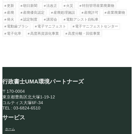
更新
朝日新聞
法改正
火災
特別管理産業廃棄物
産廃
産廃優良認定
産廃処理施設
産廃許可
産業廃棄物
発火
認定制度
講習会
電動アシスト自転車
電動歯ブラシ
電子マニフェスト
電子マニフェストセンター
電子化率
高度再資源化事業
高度分離・回収事業
行政書士UMA環境パートナーズ
〒170-0004
東京都豊島区北大塚1-19-12
コルティス大塚6F-34
TEL : 03-6824-6510
サービス
ホーム