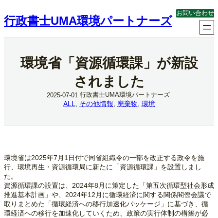
内
お問い合わせ
容
行政書士UMA環境パートナーズ
を
ス
キ
ッ
環境省「資源循環課」が新設
プ
されました
行政書士UMA環境パートナーズ
2025-07-01
ALL
, 
その他情報
, 
廃棄物
, 
環境
環境省は2025年7月1日付で同省組織令の一部を改正する政令を施
行、環境再生・資源循環局に新たに「資源循環課」を設置しまし
た。
資源循環課の設置は、2024年8月に策定した「第五次循環型社会形成
推進基本計画」や、2024年12月に循環経済に関する関係閣僚会議で
取りまとめた「循環経済への移行加速化パッケージ」に基づき、循
環経済への移行を加速化していくため、政策の実行体制の構築が必