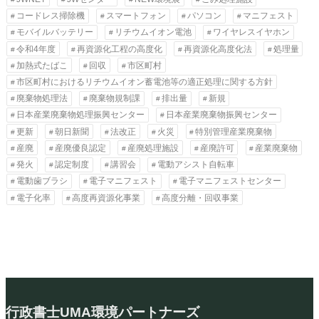
コードレス掃除機
スマートフォン
パソコン
マニフェスト
モバイルバッテリー
リチウムイオン電池
ワイヤレスイヤホン
令和4年度
再資源化工程の高度化
再資源化高度化法
処理量
加熱式たばこ
回収
市区町村
市区町村におけるリチウムイオン蓄電池等の適正処理に関する方針
廃棄物処理法
廃棄物規制課
排出量
新規
日本産業廃棄物処理振興センター
日本産業廃棄物振興センター
更新
朝日新聞
法改正
火災
特別管理産業廃棄物
産廃
産廃優良認定
産廃処理施設
産廃許可
産業廃棄物
発火
認定制度
講習会
電動アシスト自転車
電動歯ブラシ
電子マニフェスト
電子マニフェストセンター
電子化率
高度再資源化事業
高度分離・回収事業
行政書士UMA環境パートナーズ