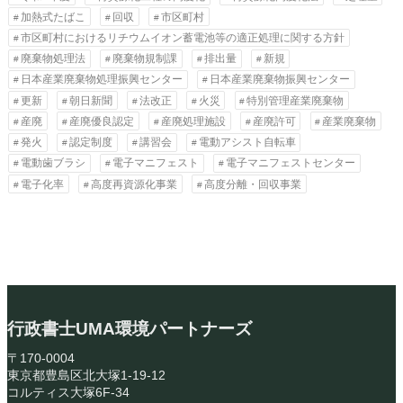
加熱式たばこ
回収
市区町村
市区町村におけるリチウムイオン蓄電池等の適正処理に関する方針
廃棄物処理法
廃棄物規制課
排出量
新規
日本産業廃棄物処理振興センター
日本産業廃棄物振興センター
更新
朝日新聞
法改正
火災
特別管理産業廃棄物
産廃
産廃優良認定
産廃処理施設
産廃許可
産業廃棄物
発火
認定制度
講習会
電動アシスト自転車
電動歯ブラシ
電子マニフェスト
電子マニフェストセンター
電子化率
高度再資源化事業
高度分離・回収事業
行政書士UMA環境パートナーズ
〒170-0004
東京都豊島区北大塚1-19-12
コルティス大塚6F-34