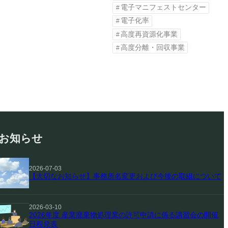
電子マニフェストセンター
電子化率
高度再資源化事業
高度分離・回収事業
お知らせ
2026-07-03
【大切なお知らせ】事務所名変更および今後の取組について
2026-03-10
2026年度 産業廃棄物処理業の許可申請に係る講習会の開催
日程発表