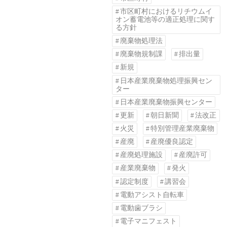
市区町村におけるリチウムイ
オン蓄電池等の適正処理に関す
る方針
廃棄物処理法
廃棄物規制課
排出量
新規
日本産業廃棄物処理振興セン
ター
日本産業廃棄物振興センター
更新
朝日新聞
法改正
火災
特別管理産業廃棄物
産廃
産廃優良認定
産廃処理施設
産廃許可
産業廃棄物
発火
認定制度
講習会
電動アシスト自転車
電動歯ブラシ
電子マニフェスト