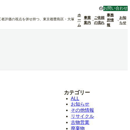
Facebook
お問い合わせ
ホ
事務
事業
ご依頼
お知
三者評価の視点を併せ持つ、東京都豊島区・大塚
ー
所情
案内
の流れ
らせ
ム
報
カテゴリー
ALL
お知らせ
その他情報
リサイクル
古物営業
廃棄物