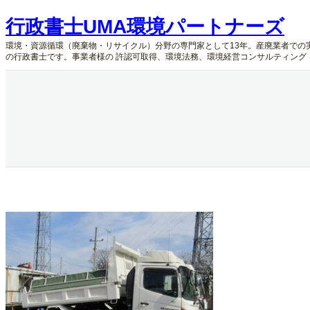
内
行政書士UMA環境パートナーズ
容
を
環境・資源循環（廃棄物・リサイクル）分野の専門家として13年。産廃業者での
ス
の行政書士です。事業者様の 許認可取得、環境法務、環境経営コンサルティング
キ
ッ
プ