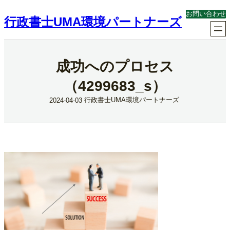
内
お問い合わせ
容
行政書士UMA環境パートナーズ
を
ス
キ
ッ
成功へのプロセス
プ
（4299683_s）
行政書士UMA環境パートナーズ
2024-04-03