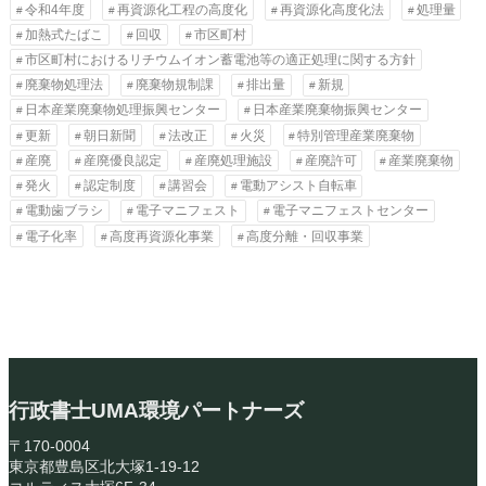
令和4年度
再資源化工程の高度化
再資源化高度化法
処理量
加熱式たばこ
回収
市区町村
市区町村におけるリチウムイオン蓄電池等の適正処理に関する方針
廃棄物処理法
廃棄物規制課
排出量
新規
日本産業廃棄物処理振興センター
日本産業廃棄物振興センター
更新
朝日新聞
法改正
火災
特別管理産業廃棄物
産廃
産廃優良認定
産廃処理施設
産廃許可
産業廃棄物
発火
認定制度
講習会
電動アシスト自転車
電動歯ブラシ
電子マニフェスト
電子マニフェストセンター
電子化率
高度再資源化事業
高度分離・回収事業
行政書士UMA環境パートナーズ
〒170-0004
東京都豊島区北大塚1-19-12