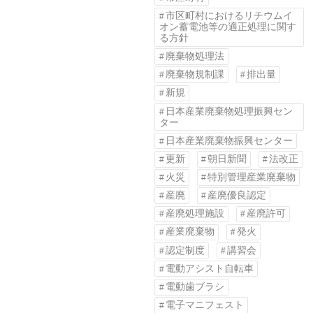
市区町村におけるリチウムイ
オン蓄電池等の適正処理に関す
る方針
廃棄物処理法
廃棄物規制課
排出量
新規
日本産業廃棄物処理振興セン
ター
日本産業廃棄物振興センター
更新
朝日新聞
法改正
火災
特別管理産業廃棄物
産廃
産廃優良認定
産廃処理施設
産廃許可
産業廃棄物
発火
認定制度
講習会
電動アシスト自転車
電動歯ブラシ
電子マニフェスト