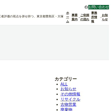
Facebook
お問い合わせ
ホ
事務
事業
ご依頼
お知
三者評価の視点を併せ持つ、東京都豊島区・大塚
ー
所情
案内
の流れ
らせ
ム
報
）
カテゴリー
ALL
お知らせ
その他情報
リサイクル
古物営業
廃棄物