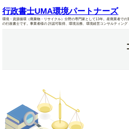
内
行政書士UMA環境パートナーズ
容
を
環境・資源循環（廃棄物・リサイクル）分野の専門家として13年。産廃業者での
ス
の行政書士です。事業者様の 許認可取得、環境法務、環境経営コンサルティング
キ
ッ
プ