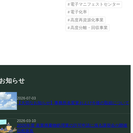
電子マニフェストセンター
電子化率
高度再資源化事業
高度分離・回収事業
お知らせ
2026-07-03
【大切なお知らせ】事務所名変更および今後の取組について
2026-03-10
2026年度 産業廃棄物処理業の許可申請に係る講習会の開催
日程発表