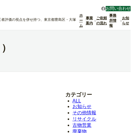
Facebook
お問い合わせ
ホ
事務
事業
ご依頼
お知
三者評価の視点を併せ持つ、東京都豊島区・大塚
ー
所情
案内
の流れ
らせ
ム
報
ク）
カテゴリー
ALL
お知らせ
その他情報
リサイクル
古物営業
廃棄物