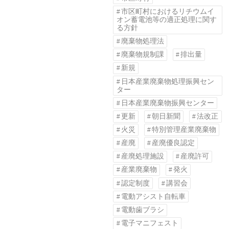
市区町村におけるリチウムイ
オン蓄電池等の適正処理に関す
る方針
廃棄物処理法
廃棄物規制課
排出量
新規
日本産業廃棄物処理振興セン
ター
日本産業廃棄物振興センター
更新
朝日新聞
法改正
火災
特別管理産業廃棄物
産廃
産廃優良認定
産廃処理施設
産廃許可
産業廃棄物
発火
認定制度
講習会
電動アシスト自転車
電動歯ブラシ
電子マニフェスト