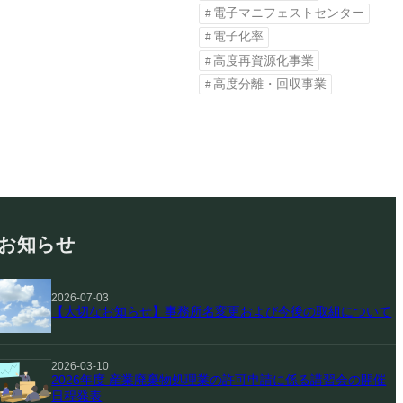
電子マニフェストセンター
電子化率
高度再資源化事業
高度分離・回収事業
お知らせ
2026-07-03
【大切なお知らせ】事務所名変更および今後の取組について
2026-03-10
2026年度 産業廃棄物処理業の許可申請に係る講習会の開催
日程発表