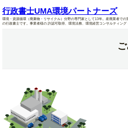
内
行政書士UMA環境パートナーズ
容
を
環境・資源循環（廃棄物・リサイクル）分野の専門家として13年。産廃業者での
ス
の行政書士です。事業者様の 許認可取得、環境法務、環境経営コンサルティング
キ
ッ
プ
ご