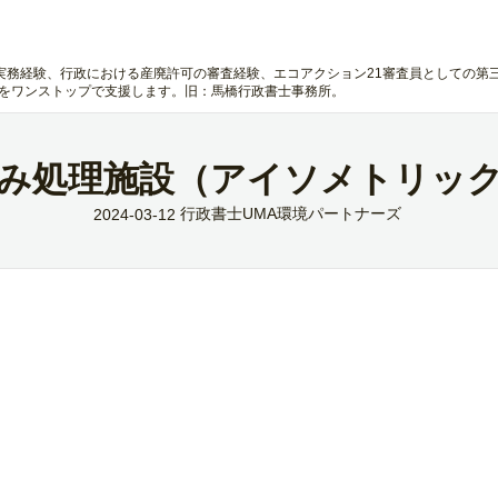
実務経験、行政における産廃許可の審査経験、エコアクション21審査員としての第
 をワンストップで支援します。旧：馬橋行政書士事務所。
み処理施設（アイソメトリッ
行政書士UMA環境パートナーズ
2024-03-12