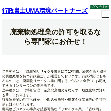
内
お問い合わせ
容
行政書士UMA環境パートナーズ
を
ス
キ
ッ
廃棄物処理業の許可を取るな
プ
ら専門家にお任せ！
当事務所は、「廃棄物リサイクル業者にて10年間、経営企画と総務
の実務経験を持つ行政書士」が運営しております。行政対応はもち
ろんのこと、廃棄物リサイクル業に関する“ビジネス全般” にお応え
できるオンリーワンの事務所です。
当事務所は、（特別管理）産業廃棄物のみならず一般廃棄物の許可
も承っております。
収集運搬業の許可のほか、中間処分施設や積替え保管施設の許可申
請も対応いたします。
廃棄物ビジネスの事業が拡張可能な「リサイクル業」「古物商」