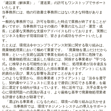
「建設業（解体業）」「運送業」の許可もワンストップでサポート
いたします。
当事務所には、他の行政書士事務所にはない大きな特徴がありま
す。
一般的な事務所では、許可を取得した時点で業務が終了することが
多いですが、当事務所ではその後の「事業の立ち上げ・運営・成
長」に必要な実務的な支援やアドバイスも行っております。 実際に
ビジネスを動かす現場目線で、皆さまの成功をサポートいたしま
す。
たとえば、環境法令やコンプライアンス対策に関する取り組みは、
廃棄物処理業において極めて重要です。 「廃棄物を運ぶだけだから
簡単」といった安易な認識で事業を始めることは非常に危険であ
り、廃棄物処理法に違反した場合には、関係する事業者が〝芋づる
式〟に検挙される可能性があります。 特に、処理業者が法令違反を
した場合、その業者に委託した排出事業者（クライアント）にも法
的責任が及び、重大な影響を及ぼすことがあります。
このような背景から、排出事業者（クライアント）は「法令を遵守
し、契約書やマニフェストに至るまで適切に対応できる業者」を厳
正に選定する傾向が強まっています。 特に近年では、大手企業を中
心に環境問題への意識が高まり、より厳格な基準で廃棄物処理業者
を評価する動きが顕著です。
「選ばれる事業者」になるために、環境への取り組みは欠かせま
せん。 当事務所では、環境マネジメントシステムの導入をサポート